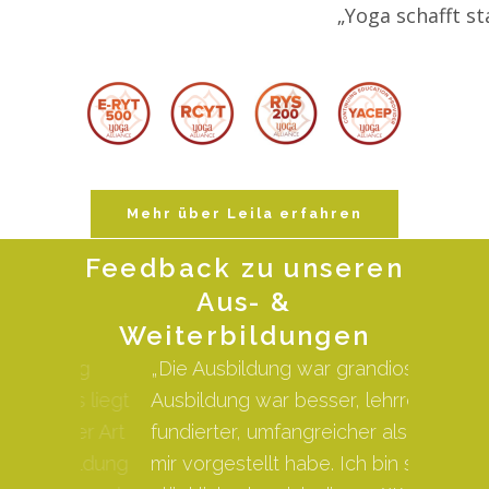
„Yoga schafft s
Mehr über Leila erfahren
Feedback zu unseren
Aus- &
Weiterbildungen
ung
„Die Ausbildung war grandios! Die
„Während
es liegt
Ausbildung war besser, lehrreicher,
mein Bil
der Art
fundierter, umfangreicher als ich es
und mir 
bildung
mir vorgestellt habe. Ich bin sehr
wie viel