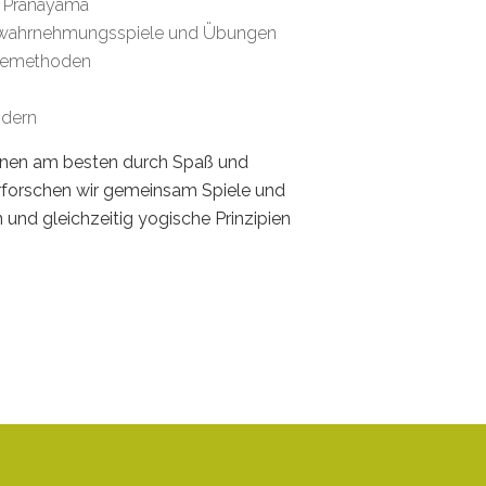
s Pranayama
stwahrnehmungsspiele und Übungen
gemethoden
ndern
ernen am besten durch Spaß und
rforschen wir gemeinsam Spiele und
n und gleichzeitig yogische Prinzipien