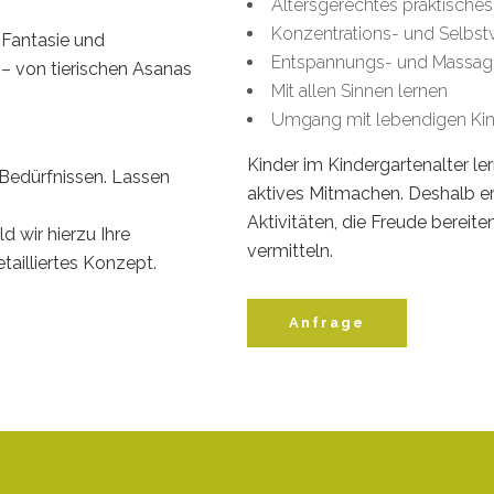
Altersgerechtes praktische
Konzentrations- und Selb
Fantasie und
Entspannungs- und Massa
 – von tierischen Asanas
Mit allen Sinnen lernen
Umgang mit lebendigen Ki
Kinder im Kindergartenalter l
 Bedürfnissen. Lassen
aktives Mitmachen. Deshalb e
Aktivitäten, die Freude bereite
 wir hierzu Ihre
vermitteln.
ailliertes Konzept.
Anfrage