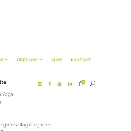
SE
ÜBER UNS
SHOP
KONTAKT
lte
0
h Yoga
n
gartenalltag integrieren