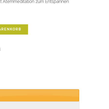
it Atemmeditation zum Entspannen
Alternative:
WARENKORB
l