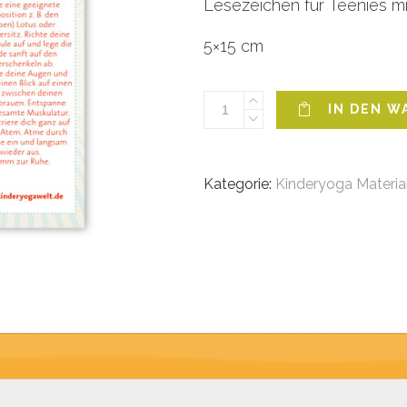
Lesezeichen für Teenies m
5×15 cm
KINDERYOGA
IN DEN 
LESEZEICHEN
TEENIES
Menge
Kategorie:
Kinderyoga Materia