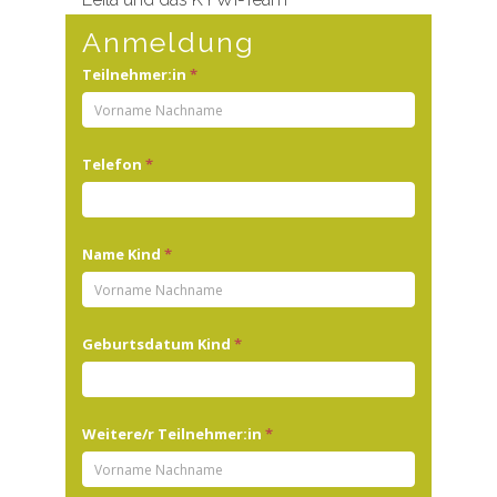
Anmeldung
Anmeldung
Teilnehmer:in
*
Familienworkshop
Telefon
*
Name Kind
*
Geburtsdatum Kind
*
Weitere/r Teilnehmer:in
*