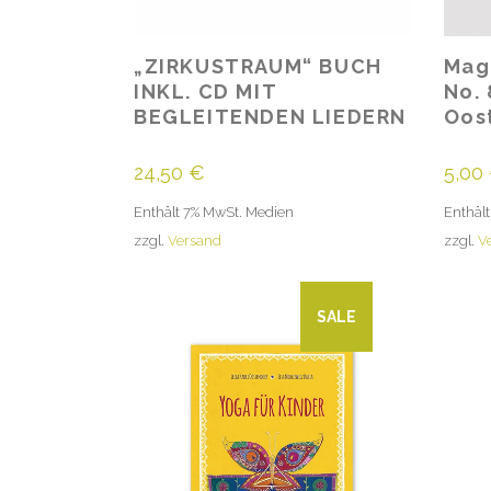
„ZIRKUSTRAUM“ BUCH
Mag
INKL. CD MIT
No. 
BEGLEITENDEN LIEDERN
Oos
24,50
€
5,00
Enthält 7% MwSt. Medien
Enthäl
zzgl.
Versand
zzgl.
V
SALE