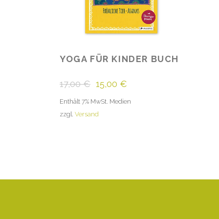
YOGA FÜR KINDER BUCH
Ursprünglicher
Aktueller
17,00
€
15,00
€
Preis
Preis
Enthält 7% MwSt. Medien
war:
ist:
zzgl.
Versand
17,00 €
15,00 €.